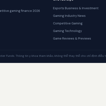
Esports Business & Investment
titive gaming finance 2026
Gaming Industry News
Competitive Gaming
Gaming Technology
Game Reviews & Previews
ier Funds. Thông tin y khoa tham khảo, không thể thay thế cho chỉ định điều tr