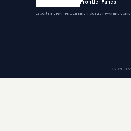
Frontier Funds
Esports investment, gaming industry news and compe
© 2026 Front