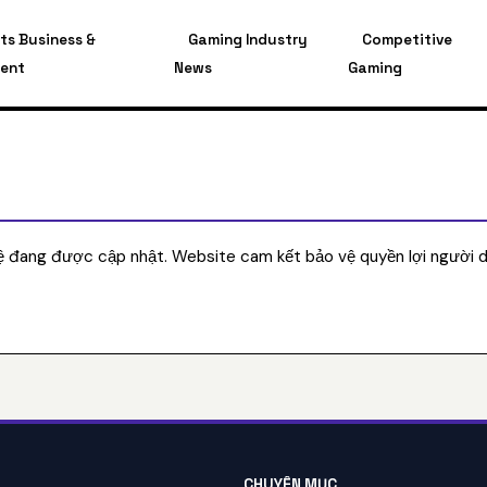
ts Business &
Gaming Industry
Competitive
ment
News
Gaming
Hệ đang được cập nhật. Website cam kết bảo vệ quyền lợi người 
CHUYÊN MỤC