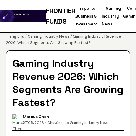
Esports
Gaming
Com
FRONTIER
Business &
Industry
Gamin
FUNDS
Investment
News
Trang chủ
/
Gaming Industry News
/ Gaming Industry Revenue
2026: Which Segments Are Growing Fastest?
Gaming Industry
Revenue 2026: Which
Segments Are Growing
Fastest?
Marcus Chen
27/05/2026 • Chuyên mục Gaming Industry News