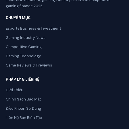
gaming finance 2026
CHUYÊN MỤC
Esports Business & Investment
Gaming Industry News
Competitive Gaming
Gaming Technology
Game Reviews & Previews
PHÁP LÝ & LIÊN HỆ
Giới Thiệu
Chính Sách Bảo Mật
Điều Khoản Sử Dụng
Liên Hệ Ban Biên Tập