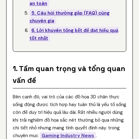
an toàn
5. Câu hỏi thường gặp (FAQ) cùng
chuyên gia
6. Lời khuyên tổng kết để đạt hiệu quả
tốt nhất
1. Tầm quan trọng và tổng quan
vấn đề
Bên cạnh đó, vai trò của các đồ họa 3D chân thực
sống động được tích hợp hay tuân thủ là yếu tố sống
còn để duy trì hiệu quả lâu dài. Rất nhiều người dùng
khi trải nghiệm đồ họa sắc nét thường bỏ qua những
chi tiết nhỏ nhưng mang tính quyết định này. trong
chuyên mục
Gaming Industry News
.