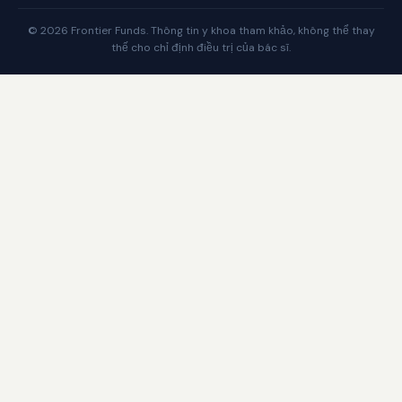
© 2026 Frontier Funds. Thông tin y khoa tham khảo, không thể thay
thế cho chỉ định điều trị của bác sĩ.